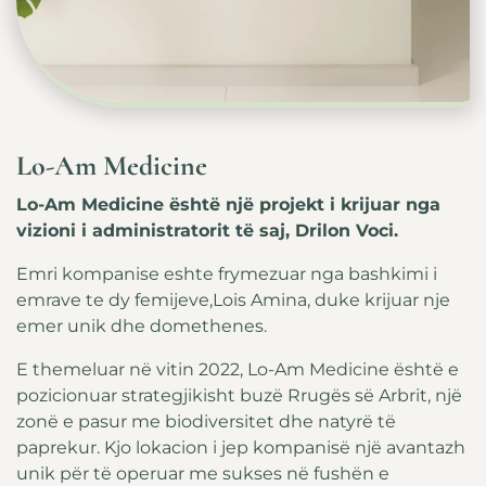
Lo-Am Medicine
Lo-Am Medicine është një projekt i krijuar nga
vizioni i administratorit të saj, Drilon Voci.
Emri kompanise eshte frymezuar nga bashkimi i
emrave te dy femijeve,Lois Amina, duke krijuar nje
emer unik dhe domethenes.
E themeluar në vitin 2022, Lo-Am Medicine është e
pozicionuar strategjikisht buzë Rrugës së Arbrit, një
zonë e pasur me biodiversitet dhe natyrë të
paprekur. Kjo lokacion i jep kompanisë një avantazh
unik për të operuar me sukses në fushën e