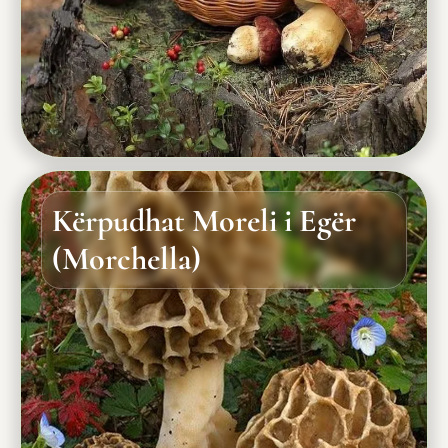
Kërpudhat Moreli i Egër
(Morchella)