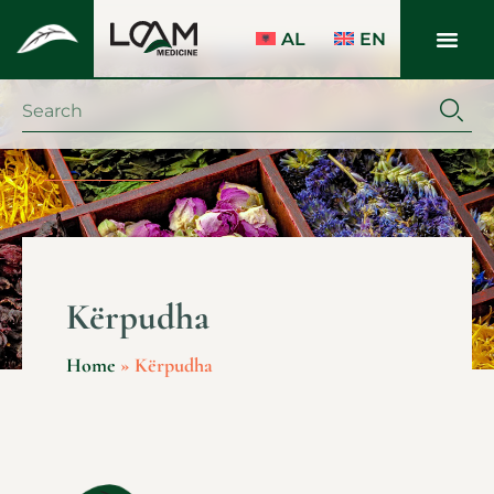
AL
EN
Kërpudha
Home
»
Kërpudha