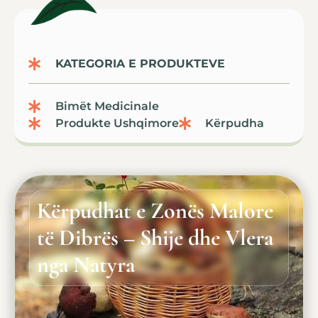
KATEGORIA E PRODUKTEVE
Bimët Medicinale
Produkte Ushqimore
Kërpudha
Kërpudhat e Zonës Malore
të Dibrës – Shije dhe Vlera
nga Natyra