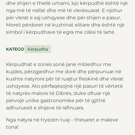
dhe shijen e thellë umami, kjo kërpudhë është një
nga më të rrallat dhe më të vlerësuarat. E njohur
për vlerat e saj ushqyese dhe për shijen e pasur,
Moreli përdoret në kuzhinat elitare dhe është një
simbol i kërpudhave të egra me cilësi të lartë.
KATEGORIA
Kërpudha
Kërpudhat e zonës sonë janë mbledhur me
kujdes, përzgjedhur me dorë dhe përpunuar në
kushte natyrore për të ruajtur freskinë dhe vlerat
ushqyese. Ato përfaqësojnë një pasuri të vërtetë
të natyrës malore të Dibrës, duke ofruar një
përvojë unike gastronomike për të gjithë
adhuruesit e shijeve të rafinuara.
Nga natyra në tryezën tuaj – thesaret e maleve
tona!