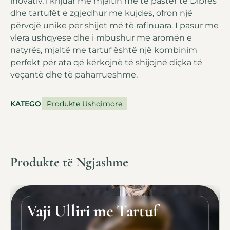
inovativ, i krijuar me mjaltin më të pastër të Dibrës
dhe tartufët e zgjedhur me kujdes, ofron një
përvojë unike për shijet më të rafinuara. I pasur me
vlera ushqyese dhe i mbushur me aromën e
natyrës, mjaltë me tartuf është një kombinim
perfekt për ata që kërkojnë të shijojnë diçka të
veçantë dhe të paharrueshme.
KATEGORIA
Produkte Ushqimore
Produkte të Ngjashme
Vaji Ulliri me Tartuf