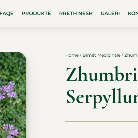
FAQE
PRODUKTE
RRETH NESH
GALERI
KO
Home
/
Bimët Medicinale
/ Zhumb
Zhumbri
Serpyll