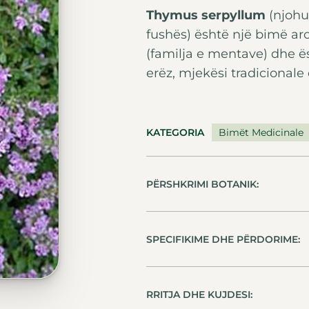
Thymus serpyllum
(njohur
fushës) është një bimë ar
(familja e mentave) dhe ë
erëz, mjekësi tradicionale
KATEGORIA
Bimët Medicinale
PËRSHKRIMI BOTANIK:
SPECIFIKIME DHE PËRDORIME:
RRITJA DHE KUJDESI: