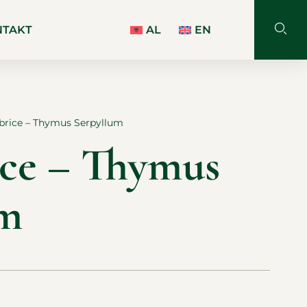
NTAKT
AL
EN
rice – Thymus Serpyllum
ce – Thymus
um