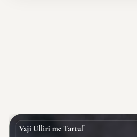
Vaji Ulliri me Tartuf