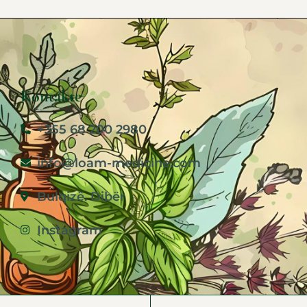
Kontakte
+355 68 200 2980
info@loam-medicine.com
Bulqizë. Dibër
Instagram