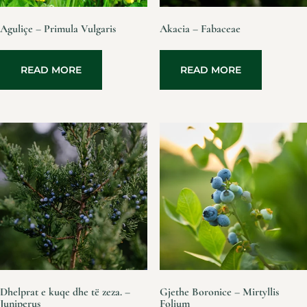
Aguliçe – Primula Vulgaris
Akacia – Fabaceae
READ MORE
READ MORE
Dhelprat e kuqe dhe të zeza. –
Gjethe Boronice – Mirtyllis
Juniperus
Folium