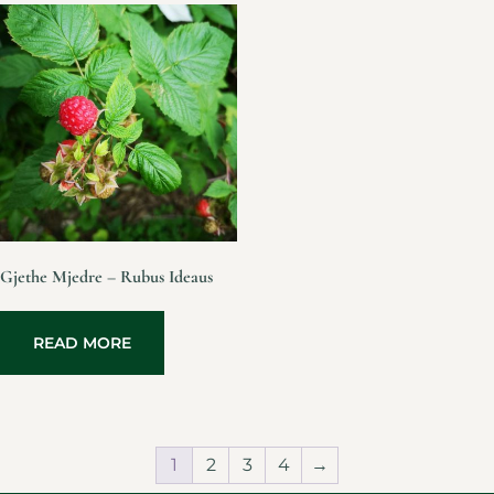
Gjethe Mjedre – Rubus Ideaus
READ MORE
1
2
3
4
→