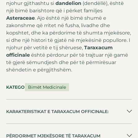
njohur gjithashtu si
dandelion
(dendëllë), është
një bimë barishtore që i përket familjes
Asteraceae
. Ajo është një bimë shumë e
zakonshme që rritet në fusha, livadhe dhe
kopshtet, dhe ka përdorime të shumta mjekësore,
si dhe një histori të gjatë në mjekësinë popullore. I
njohur për vetitë e tij shëruese,
Taraxacum
officinale
është përdorur për të trajtuar një gamë
të gjerë sëmundjesh dhe për të përmirësuar
shëndetin e përgjithshëm.
KATEGORIA
Bimët Medicinale
KARAKTERISTIKAT E TARAXACUM OFFICINALE:
PËRDORIMET MJEKËSORE TË TARAXACUM